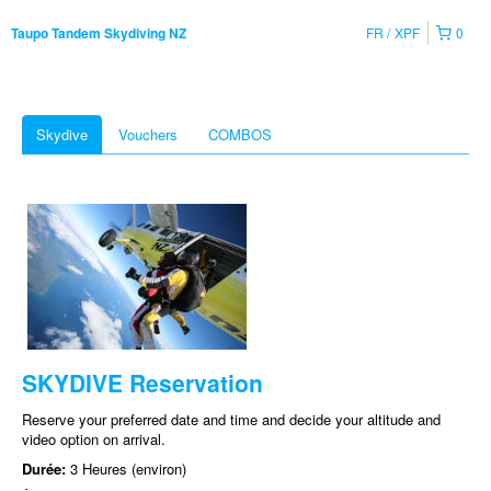
FR
XPF
0
Taupo Tandem Skydiving NZ
Skydive
Vouchers
COMBOS
SKYDIVE Reservation
Reserve your preferred date and time and decide your altitude and
video option on arrival.
Durée:
3 Heures (environ)