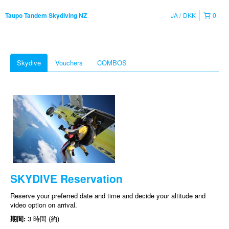
JA
DKK
0
Taupo Tandem Skydiving NZ
Skydive
Vouchers
COMBOS
SKYDIVE Reservation
Reserve your preferred date and time and decide your altitude and
video option on arrival.
期間:
3 時間 (約)