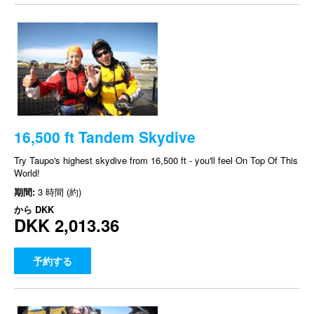
16,500 ft Tandem Skydive
Try Taupo's highest skydive from 16,500 ft - you'll feel On Top Of This
World!
期間:
3 時間 (約)
から
DKK
DKK 2,013.36
予約する