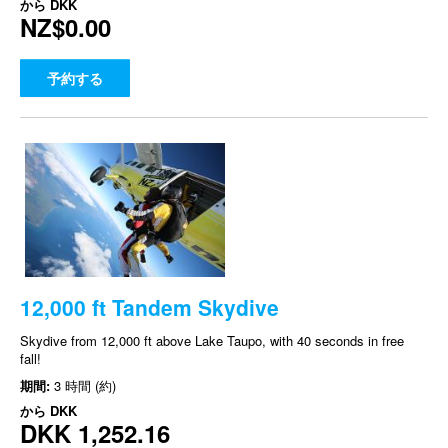
から
DKK
NZ$0.00
予約する
12,000 ft Tandem Skydive
Skydive from 12,000 ft above Lake Taupo, with 40 seconds in free
fall!
期間:
3 時間 (約)
から
DKK
DKK 1,252.16