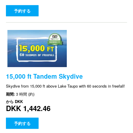
予約する
15,000 ft Tandem Skydive
Skydive from 15,000 ft above Lake Taupo with 60 seconds in freefall!
期間:
3 時間 (約)
から
DKK
DKK 1,442.46
予約する