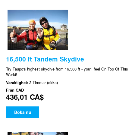
16,500 ft Tandem Skydive
Try Taupo's highest skydive from 16,500 ft - you'll feel On Top Of This
World!
Varaktighet:
3 Timmar (cirka)
Från
CAD
436,01 CA$
Boka nu